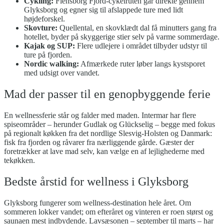
Cykling:
Flensborg Fjord-cykelruten går direkte gennem
Glyksborg og egner sig til afslappede ture med lidt
højdeforskel.
Skovture:
Quellental, en skovklædt dal få minutters gang fra
hotellet, byder på skyggerige stier selv på varme sommerdage.
Kajak og SUP:
Flere udlejere i området tilbyder udstyr til
ture på fjorden.
Nordic walking:
Afmærkede ruter løber langs kystsporet
med udsigt over vandet.
Mad der passer til en genopbyggende ferie
En wellnessferie står og falder med maden. Intermar har flere
spiseområder – herunder Gudlak og Glückselig – begge med fokus
på regionalt køkken fra det nordlige Slesvig-Holsten og Danmark:
fisk fra fjorden og råvarer fra nærliggende gårde. Gæster der
foretrækker at lave mad selv, kan vælge en af lejlighederne med
tekøkken.
Bedste årstid for wellness i Glyksborg
Glyksborg fungerer som wellness-destination hele året. Om
sommeren lokker vandet; om efteråret og vinteren er roen størst og
saunaen mest indbydende. Lavsæsonen – september til marts – har