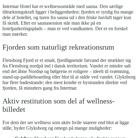
Intermar Hotel har et wellnessområde med sauna. Den særlige
tiltrækningskraft ligger i beliggenheden: fjorden er synlig fra mange
dele af hotellet, og turen fra sauna ud i den friske havluft tager kun
få skridt. Efter en saunasession står man ikke på en
hotelparkeringsplads – man er ved vandkanten. Det er en forskel
man mærker.
Fjorden som naturligt rekreationsrum
Flensborg Fjord er et smalt, fjordlignende farvand der strækker sig
fra Flensborg nordpå ind i dansk territorium. Vandet er mindre salt
end det åbne Nordsø og bølgerne er roligere – ideelt til svømning,
stand-up-paddleboarding eller blot til at sidde ved vandet. Glyksborg
har flere badestrande; den mest kendte er bystranden direkte ved
fjorden, få minutters gang fra Intermar.
Aktiv restitution som del af wellness-
billedet
For dem der ser wellness som aktiv hvile snarere end blot at ligge
stille, byder Glyksborg og omegn på mange muligheder: