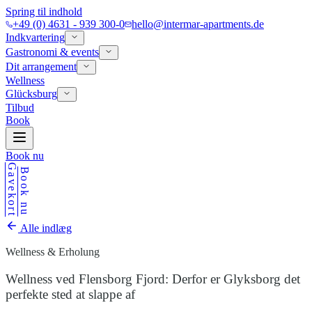
Spring til indhold
+49 (0) 4631 - 939 300-0
hello@intermar-apartments.de
Indkvartering
Gastronomi & events
Dit arrangement
Wellness
Glücksburg
Tilbud
Book
Book nu
Gavekort
Book nu
Alle indlæg
Wellness & Erholung
Wellness ved Flensborg Fjord: Derfor er Glyksborg det
perfekte sted at slappe af