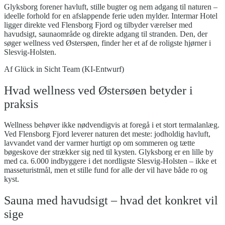
Glyksborg forener havluft, stille bugter og nem adgang til naturen –
ideelle forhold for en afslappende ferie uden mylder. Intermar Hotel
ligger direkte ved Flensborg Fjord og tilbyder værelser med
havudsigt, saunaområde og direkte adgang til stranden. Den, der
søger wellness ved Østersøen, finder her et af de roligste hjørner i
Slesvig-Holsten.
Af
Glück in Sicht Team (KI-Entwurf)
Hvad wellness ved Østersøen betyder i
praksis
Wellness behøver ikke nødvendigvis at foregå i et stort termalanlæg.
Ved Flensborg Fjord leverer naturen det meste: jodholdig havluft,
lavvandet vand der varmer hurtigt op om sommeren og tætte
bøgeskove der strækker sig ned til kysten. Glyksborg er en lille by
med ca. 6.000 indbyggere i det nordligste Slesvig-Holsten – ikke et
masseturistmål, men et stille fund for alle der vil have både ro og
kyst.
Sauna med havudsigt – hvad det konkret vil
sige