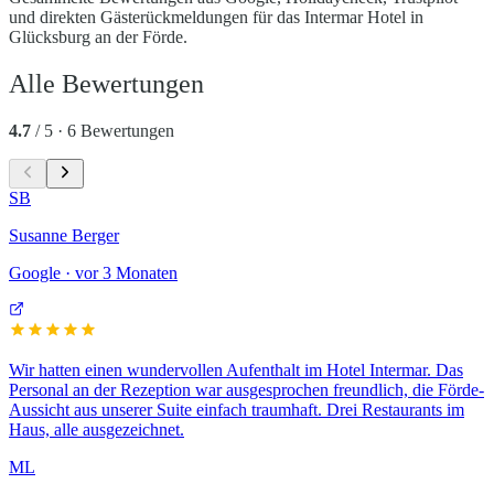
und direkten Gästerückmeldungen für das Intermar Hotel in
Glücksburg an der Förde.
Alle Bewertungen
4.7
/ 5 ·
6
Bewertungen
SB
Susanne Berger
Google
·
vor 3 Monaten
Wir hatten einen wundervollen Aufenthalt im Hotel Intermar. Das
Personal an der Rezeption war ausgesprochen freundlich, die Förde-
Aussicht aus unserer Suite einfach traumhaft. Drei Restaurants im
Haus, alle ausgezeichnet.
ML