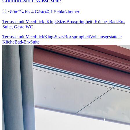
Comfort-Suite Wasserseite
~
80
m²
bis
4
Gäste
1
Schlafzimmer
Terrasse mit Meerblick, King-Size-Boxspringbett, Küche, Bad-En-
Suite, Gäste WC
Terrasse mit Meerblick
King-Size-Boxspringbett
Voll ausgestattete
Küche
Bad-En-Suite