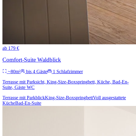
ab
179
€
Comfort-Suite Waldblick
~
80
m²
bis
4
Gäste
1
Schlafzimmer
Terrasse mit Parksicht, King-Size-Boxspringbett, Küche, Bad-En-
Suite, Gäste WC
Terrasse mit Parkblick
King-Size-Boxspringbett
Voll ausgestattete
Küche
Bad-En-Suite