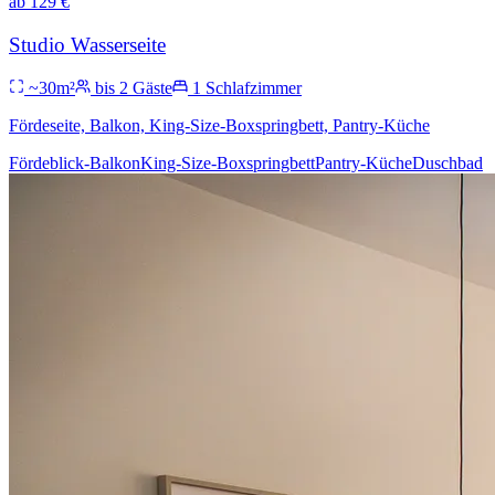
ab
129
€
Studio Wasserseite
~
30
m²
bis
2
Gäste
1
Schlafzimmer
Fördeseite, Balkon, King-Size-Boxspringbett, Pantry-Küche
Fördeblick-Balkon
King-Size-Boxspringbett
Pantry-Küche
Duschbad