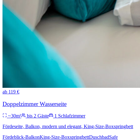
ab
119
€
Doppelzimmer Wasserseite
~
30
m²
bis
2
Gäste
1
Schlafzimmer
Fördeseite, Balkon, modern und elegant, King-Size-Boxspringbett
Fördeblick-Balkon
King-Size-Boxspringbett
Duschbad
Safe