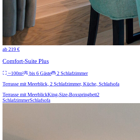
ab
219
€
Comfort-Suite Plus
~
100
m²
bis
6
Gäste
2
Schlafzimmer
Terrasse mit Meerblick, 2 Schlafzimmer, Küche, Schlafsofa
Terrasse mit Meerblick
King-Size-Boxspringbett
2
Schlafzimmer
Schlafsofa