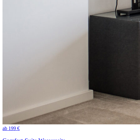
ab
199
€