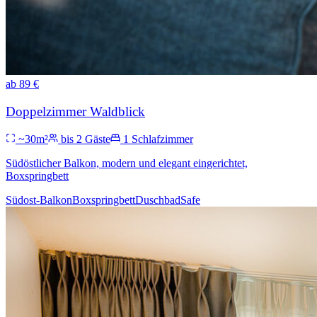
ab
89
€
Doppelzimmer Waldblick
~
30
m²
bis
2
Gäste
1
Schlafzimmer
Südöstlicher Balkon, modern und elegant eingerichtet,
Boxspringbett
Südost-Balkon
Boxspringbett
Duschbad
Safe