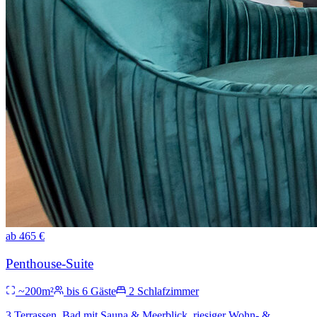
ab
465
€
Penthouse-Suite
~
200
m²
bis
6
Gäste
2
Schlafzimmer
3 Terrassen, Bad mit Sauna & Meerblick, riesiger Wohn- &